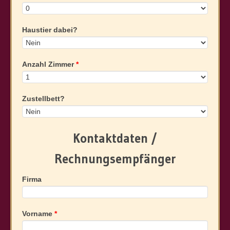
Shopping
Sehenswertes & Kultur
Haustier dabei?
Mit dem Fahrrad
Aktivitäten & Spaß
Anzahl Zimmer
*
Kontakt & Anreise
Zustellbett?
Kontakt & Anreise
Gästebuch
Kontaktdaten /
Rechnungsempfänger
Firma
Vorname
*