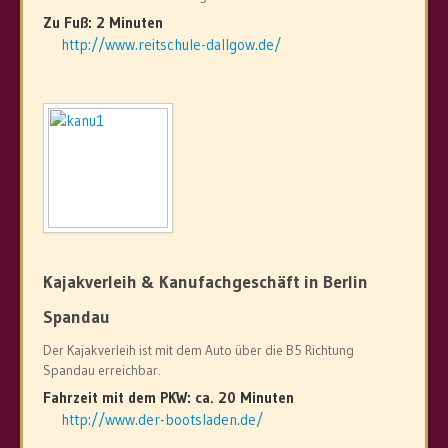
Shopping
Zu Fuß: 2 Minuten
http://www.reitschule-dallgow.de/
Sehenswertes & Kultur
Mit dem Fahrrad
Aktivitäten & Spaß
Kontakt & Anreise
Kontakt & Anreise
Gästebuch
Kajakverleih & Kanufachgeschäft in Berlin
Spandau
Der Kajakverleih ist mit dem Auto über die B5 Richtung
Spandau erreichbar.
Fahrzeit mit dem PKW: ca. 20 Minuten
http://www.der-bootsladen.de/