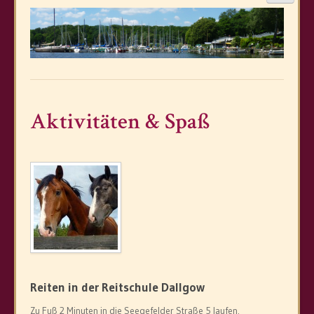
Start
Das Hotel
Parkhotel Dallgow
Bildergalerie
Aktivitäten & Spaß
Preise
Preisübersicht
Online Reservierung
Angebote
Umgebung & Freizeit
Entspannen
Reiten in der Reitschule Dallgow
Kulinarisches
Zu Fuß 2 Minuten in die Seegefelder Straße 5 laufen.